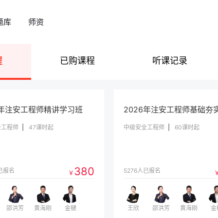
题库
师资
程
已购课程
听课记录
6年注安工程师精讲学习班
2026年注安工程师基础夯
全工程师
47课时起
中级安全工程师
60课时起
380
人已报名
5276人已报名
￥
邵洪芳
黄海刚
金楗
王欣
邵洪芳
黄海刚
金