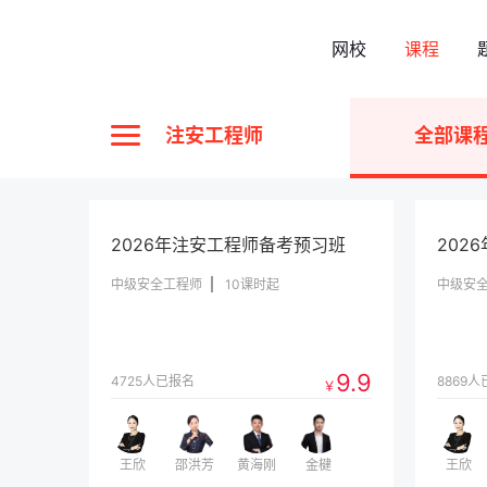
网校
课程
注安工程师
全部课
2026年注安工程师备考预习班
202
中级安全工程师
10课时起
中级安
9.9
4725人已报名
8869
￥
王欣
邵洪芳
黄海刚
金楗
王欣