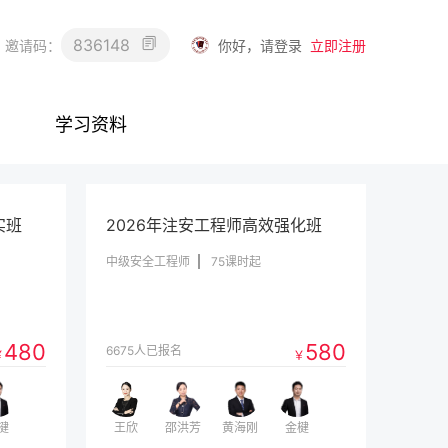
836148
你好，请登录
立即注册
邀请码：
学习资料
实班
2026年注安工程师高效强化班
中级安全工程师
75课时起
480
580
6675人已报名
￥
￥
楗
王欣
邵洪芳
黄海刚
金楗